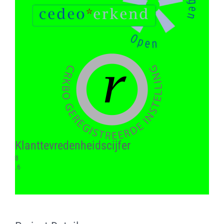
Klant­tevreden­heids­cijfer
8
.6