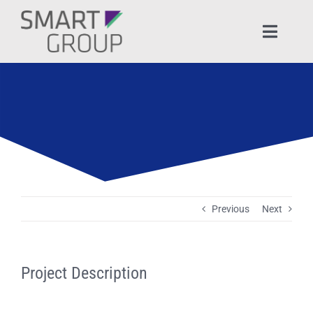
Ga
naar
Toggle
inhoud
Naviga
HOME
OVER SMART GROUP
PRODUCTEN & DIENSTEN
ONTWIKKELBUDGET
Previous
Next
DOWNLOADS
Project Description
BLOGS