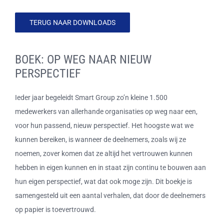
CONTACT
TERUG NAAR DOWNLOADS
LOGIN SiCS
BOEK: OP WEG NAAR NIEUW
PERSPECTIEF
Cookiebeleid (EU)
Ieder jaar begeleidt Smart Group zo’n kleine 1.500
Terms and Conditions
medewerkers van allerhande organisaties op weg naar een,
voor hun passend, nieuw perspectief. Het hoogste wat we
kunnen bereiken, is wanneer de deelnemers, zoals wij ze
noemen, zover komen dat ze altijd het vertrouwen kunnen
hebben in eigen kunnen en in staat zijn continu te bouwen aan
hun eigen perspectief, wat dat ook moge zijn. Dit boekje is
samengesteld uit een aantal verhalen, dat door de deelnemers
op papier is toevertrouwd.