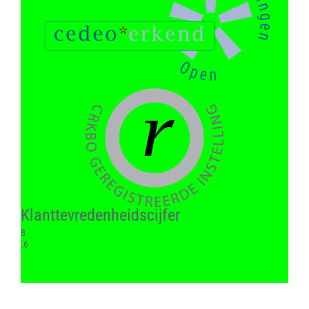
Klant­tevreden­heids­cijfer
8
.6