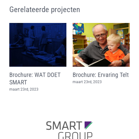
Gerelateerde projecten
Brochure: WAT DOET
Brochure: Ervaring Telt
S
SMART
S
maart 23rd, 2023
maart 23rd, 2023
j