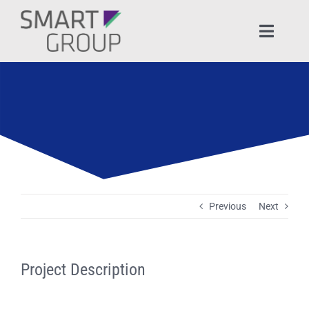
Ga
naar
Toggle
inhoud
Naviga
HOME
OVER SMART GROUP
PRODUCTEN & DIENSTEN
ONTWIKKELBUDGET
Previous
Next
DOWNLOADS
Project Description
BLOGS