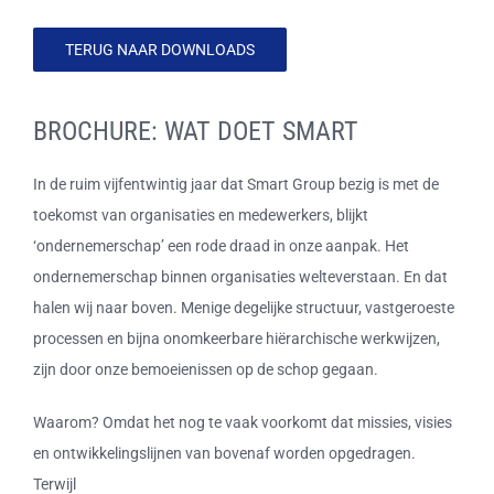
CONTACT
TERUG NAAR DOWNLOADS
LOGIN SiCS
BROCHURE: WAT DOET SMART
Cookiebeleid (EU)
In de ruim vijfentwintig jaar dat Smart Group bezig is met de
toekomst van organisaties en medewerkers, blijkt
Terms and Conditions
‘ondernemerschap’ een rode draad in onze aanpak. Het
ondernemerschap binnen organisaties welteverstaan. En dat
halen wij naar boven. Menige degelijke structuur, vastgeroeste
processen en bijna onomkeerbare hiërarchische werkwijzen,
zijn door onze bemoeienissen op de schop gegaan.
Waarom? Omdat het nog te vaak voorkomt dat missies, visies
en ontwikkelingslijnen van bovenaf worden opgedragen.
Terwijl