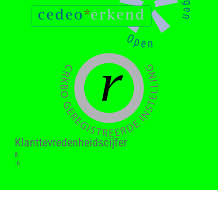
Klant­tevreden­heids­cijfer
8
.6