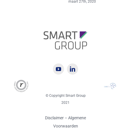
L
maart 27th, 2020
j
f
© Copyright Smart Group
2021
Disclaimer
–
Algemene
Voorwaarden