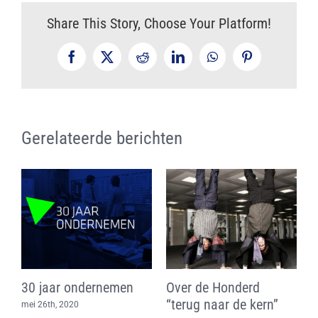
Share This Story, Choose Your Platform!
Facebook
X
Reddit
LinkedIn
WhatsApp
Pinterest
Gerelateerde berichten
30 jaar ondernemen
Over de Honderd
V
“terug naar de kern”
o
mei 26th, 2020