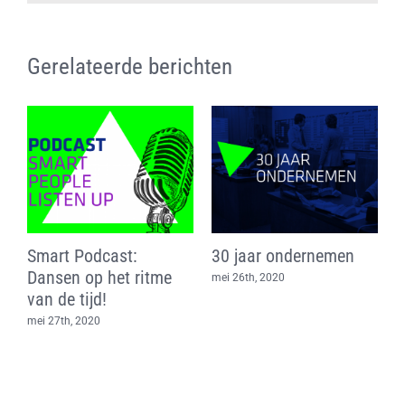
Gerelateerde berichten
e
Smart Podcast:
30 jaar ondernemen
O
Dansen op het ritme
“
mei 26th, 2020
van de tijd!
m
mei 27th, 2020