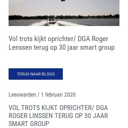
CONTACT
LOGIN SiCS
Vol trots kijkt oprichter/ DGA Roger
Cookiebeleid (EU)
Lenssen terug op 30 jaar smart group
Terms and Conditions
TERUG NAAR BLOGS
Leeuwarden / 1 februari 2020
VOL TROTS KIJKT OPRICHTER/ DGA
ROGER LINSSEN TERUG OP 30 JAAR
SMART GROUP