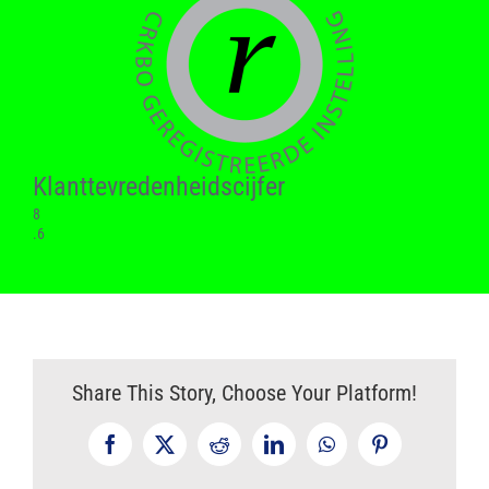
Klant­tevreden­heids­cijfer
8
.6
Share This Story, Choose Your Platform!
Facebook
X
Reddit
LinkedIn
WhatsApp
Pinterest