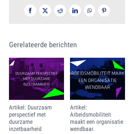
Facebook
X
Reddit
LinkedIn
WhatsApp
Pinterest
Gerelateerde berichten
aam
Artikel:
Artikel: De wendbar
t
Arbeidsmobiliteit
loopbaan!
maakt een organisatie
november 18th, 2020
wendbaar.