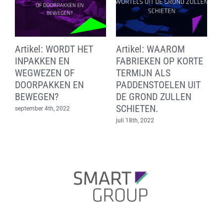
Artikel: HET
Artikel: ALS DE DAG
A
E
VERGROTEN VAN HET
VAN GISTEREN.
ONDERNEMERSCHAP
WAAROM ZAKEN
T
OM TE KOMEN TOT
NOOIT ZULLEN
KANSRIJKE
VERANDEREN.
INNOVATIES EN
september 8th, 2022
s
PROCESVERBETERINGEN
juli 18th, 2022