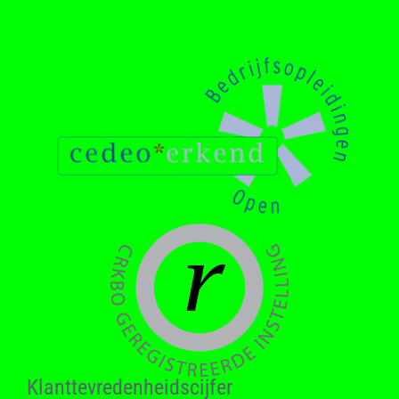
Klant­tevreden­heids­cijfer